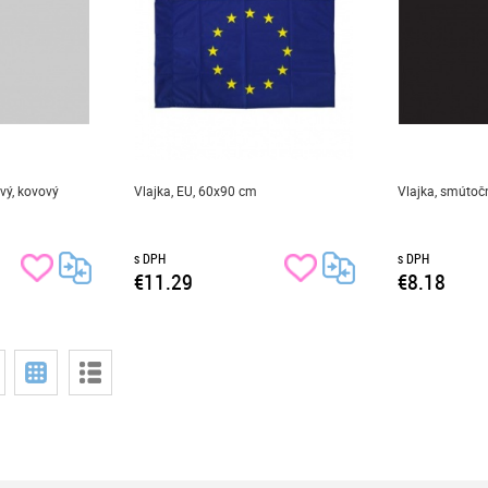
ový, kovový
Vlajka, EU, 60x90 cm
Vlajka, smútoč
s DPH
s DPH
€11.29
€8.18