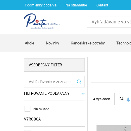
Podmienky dodania
Na stiahnutie
Kontakt
Akcie
Novinky
Kancelárske potreby
Technolo
VŠEOBECNÝ FILTER
FILTROVANIE PODĽA CENY
4 výsledok
24
Na sklade
VÝROBCA