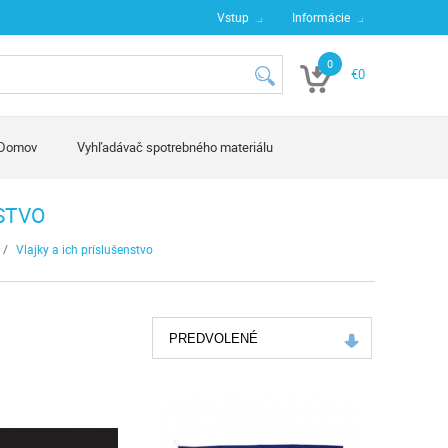
Vstup
Informácie
0
€0
Domov
Vyhľadávač spotrebného materiálu
STVO
/
Vlajky a ich príslušenstvo
PREDVOLENÉ