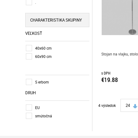
.
CHARAKTERISTIKA SKUPINY
VEĽKOSŤ
40x60 cm
Stojan na vlajku, stol
60x90 cm
s DPH
€19.88
S erbom
DRUH
4 výsledok
24
EU
smútočná