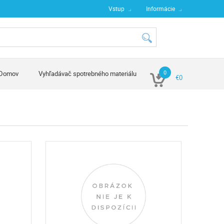
Vstup
Informácie
0
Domov
Vyhľadávač spotrebného materiálu
€0