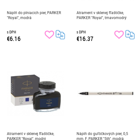
Náplň do plniacich pier, PARKER
Atrament v sklenej fľaštičke,
"Royal", modrá
PARKER "Royal", tmavomodrý
s DPH
s DPH
€6.16
€16.37
Atrament v sklenej fľaštičke,
Náplň do guľôčkových pier, 0,5
PARKER "Royal", modrý
mm, F, PARKER "5th", modrá