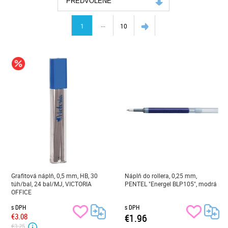
PREDVOLENÉ
...
1
10
Grafitová náplň, 0,5 mm, HB, 30
Náplň do rollera, 0,25 mm,
túh/bal, 24 bal/MJ, VICTORIA
PENTEL "Energel BLP105", modrá
OFFICE
s DPH
s DPH
€3.08
€1.96
€3.25