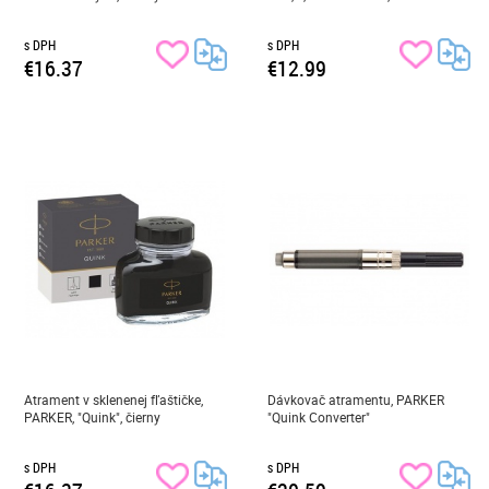
s DPH
s DPH
€16.37
€12.99
Atrament v sklenenej fľaštičke,
Dávkovač atramentu, PARKER
PARKER, "Quink", čierny
"Quink Converter"
s DPH
s DPH