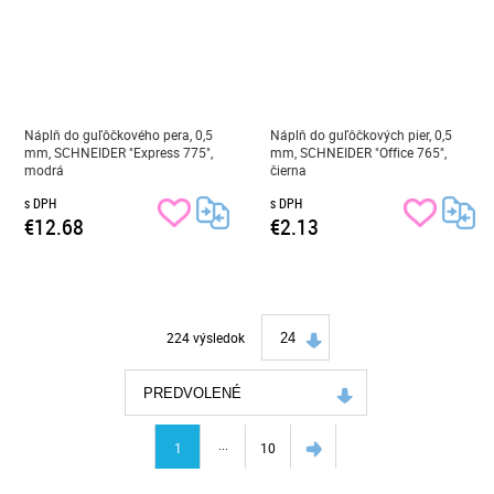
Náplň do guľôčkového pera, 0,5
Náplň do guľôčkových pier, 0,5
mm, SCHNEIDER "Express 775",
mm, SCHNEIDER "Office 765",
modrá
čierna
s DPH
s DPH
€12.68
€2.13
224 výsledok
24
PREDVOLENÉ
...
1
10