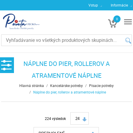
Vstup
Informácie
0
€0
NÁPLNE DO PIER, ROLLEROV A
ATRAMENTOVÉ NÁPLNE
Hlavná stránka
/
Kancelárske potreby
/
Písacie potreby
/
Náplne do pier, rollerov a atramentové náplne
224 výsledok
24