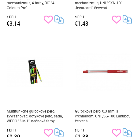
mechanizmus, 4 farby, BIC "4
mechanizmus, UNI "SXN-101
Colours Pro"
Jetstream", červená
s DPH
s DPH
€3.14
€1.43
Multifunkčné guľôčkové pero,
Guľôčkové pero, 0,3 mm, s
zvýrazňovač, dotykové pero, sada,
vrchnákom, UNI „SG-100 Lakubo“,
WEDO "3-in-1", neónové farby
červená
s DPH
s DPH
€9.30
€1.38