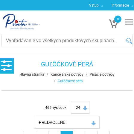
Vstup
Informácie
0
€0
GUĽÔČKOVÉ PERÁ
Hlavná stránka
/
Kancelárske potreby
/
Písacie potreby
/
Guľôčkové perá
465 výsledok
24
PREDVOLENÉ