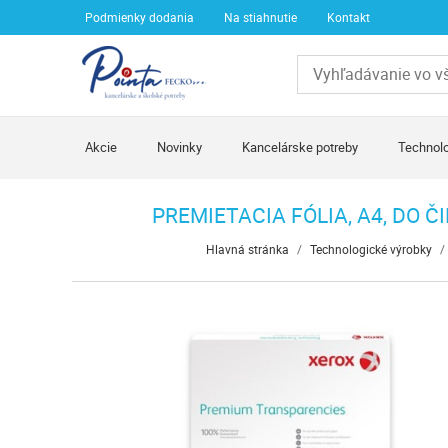
Podmienky dodania
Na stiahnutie
Kontakt
Akcie
Novinky
Kancelárske potreby
Technolo
PREMIETACIA FÓLIA, A4, DO 
Hlavná stránka
/
Technologické výrobky
/