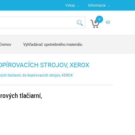
Vstup
Informácie
0
€0
Domov
Vyhľadávač spotrebného materiálu
KOPÍROVACÍCH STROJOV, XEROX
ových tlačiarní, do kopírovacích strojov, XEROX
rových tlačiarní,