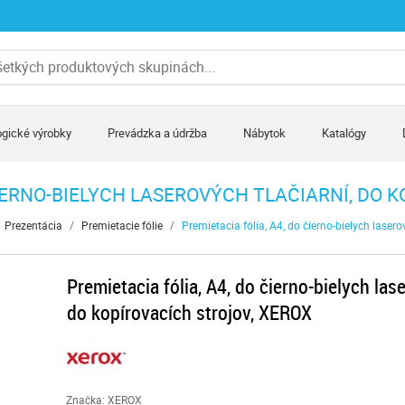
gické výrobky
Prevádzka a údržba
Nábytok
Katalógy
ČIERNO-BIELYCH LASEROVÝCH TLAČIARNÍ, DO 
Prezentácia
/
Premietacie fólie
/
Premietacia fólia, A4, do čierno-bielych laser
Premietacia fólia, A4, do čierno-bielych lase
do kopírovacích strojov, XEROX
Značka: XEROX