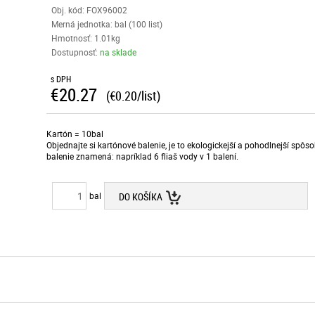
Obj. kód:
FOX96002
Merná jednotka: bal (100 list)
Hmotnosť: 1.01kg
Dostupnosť:
na sklade
s DPH
€20.27
(€0.20/list)
Kartón = 10bal
Objednajte si kartónové balenie, je to ekologickejší a pohodlnejší spô
balenie znamená: napríklad 6 fliaš vody v 1 balení.
bal
DO KOŠÍKA