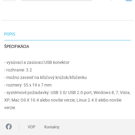
POPIS
ŠPECIFIKÁCIA
- vysúvací a zasúvací USB konektor
- rozhranie: 3.2
- možno zavesiť na kľúčový krúžok/kľúčenku
- rozmery: 55 x 19 x 7 mm
- systémové požiadavky: USB 3.0/ USB 2.0 port; Windows 8, 7, Vista,
XP; Mac OS X 10.4 alebo novšie verzie; Linux 2.4.0 alebo novšie
verzie
VOP
Kontakty