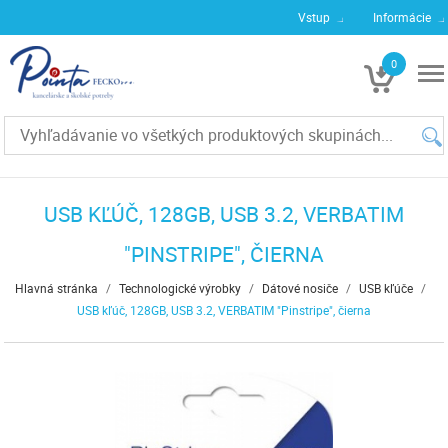
Vstup
Informácie
0
€0
USB KĽÚČ, 128GB, USB 3.2, VERBATIM
"PINSTRIPE", ČIERNA
Hlavná stránka
/
Technologické výrobky
/
Dátové nosiče
/
USB kľúče
/
USB kľúč, 128GB, USB 3.2, VERBATIM "Pinstripe", čierna