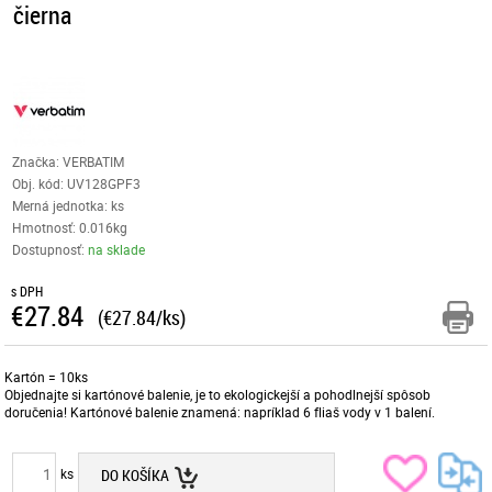
čierna
Značka: VERBATIM
Obj. kód:
UV128GPF3
Merná jednotka: ks
Hmotnosť: 0.016kg
Dostupnosť:
na sklade
s DPH
€27.84
(€27.84/ks)
Kartón = 10ks
Objednajte si kartónové balenie, je to ekologickejší a pohodlnejší spôsob
doručenia! Kartónové balenie znamená: napríklad 6 fliaš vody v 1 balení.
ks
DO KOŠÍKA