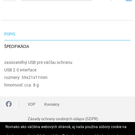
POPIS
ŠPECIFIKÁCIA
zasúvateľný USB pre väčšiu ochranu
USB 2.0 interface
rozmery: 59x21x11mm
hmotnosť: cca. 8 g
VOP
Kontakty
Zásady ochrany osobných údajov (GDPR)
Rovnako ako väčšina webových stránok, aj naša používa súbory cookie na
Reklamačný poriadok
Odstúpenie od zmluvy