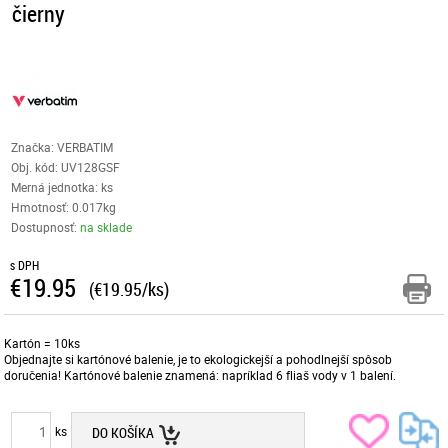
čierny
Značka: VERBATIM
Obj. kód:
UV128GSF
Merná jednotka: ks
Hmotnosť: 0.017kg
Dostupnosť:
na sklade
s DPH
€19.95
(€19.95/ks)
Kartón = 10ks
Objednajte si kartónové balenie, je to ekologickejší a pohodlnejší spôsob
doručenia! Kartónové balenie znamená: napríklad 6 fliaš vody v 1 balení.
ks
DO KOŠÍKA