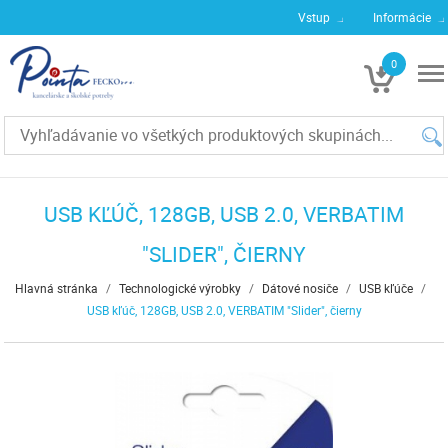
Vstup
Informácie
0
€0
USB KĽÚČ, 128GB, USB 2.0, VERBATIM
"SLIDER", ČIERNY
Hlavná stránka
/
Technologické výrobky
/
Dátové nosiče
/
USB kľúče
/
USB kľúč, 128GB, USB 2.0, VERBATIM "Slider", čierny