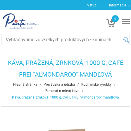
Vstup
Informácie
0
€0
KÁVA, PRAŽENÁ, ZRNKOVÁ, 1000 G, CAFE
FREI "ALMONDAROO" MANDĽOVÁ
Hlavná stránka
/
Prevádzka a údržba
/
Kuchynské výrobky
/
Zrnková a mletá káva
/
Káva, pražená, zrnková, 1000 g, CAFE FREI "Almondaroo" mandľová