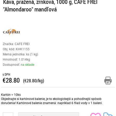
Káva, pražená, zrnková, 1000 g, CAFE FREI
"Almondaroo" mandľová
Značka: CAFE FREI
Obj. kód:
KHK1155
Merná jednotka: ks (1 kg)
Hmotnosť: 1.014kg
Dostupnosť:
na sklade
s DPH
€28.80
(€28.80/kg)
Kartón = 10ks
Objednajte si kartónové balenie, je to ekologickejší a pohodlnejší spôsob
doručenia! Kartónové balenie znamená: napríklad 6 fliaš vody v 1 balení.