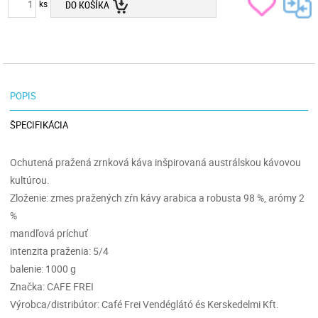
ks
DO KOŠÍKA
POPIS
ŠPECIFIKÁCIA
Ochutená pražená zrnková káva inšpirovaná austrálskou kávovou
kultúrou.
Zloženie: zmes pražených zŕn kávy arabica a robusta 98 %, arómy 2
%
mandľová príchuť
intenzita praženia: 5/4
balenie: 1000 g
Značka: CAFE FREI
Výrobca/distribútor: Café Frei Vendéglátó és Kerskedelmi Kft.