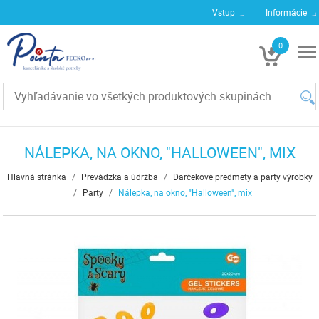
Vstup
Informácie
0
€0
NÁLEPKA, NA OKNO, "HALLOWEEN", MIX
Hlavná stránka
/
Prevádzka a údržba
/
Darčekové predmety a párty výrobky
/
Party
/
Nálepka, na okno, "Halloween", mix