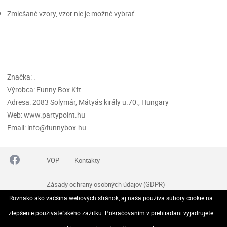
Zmiešané vzory, vzor nie je možné vybrať
Značka: .
Výrobca: Funny Box Kft.
Adresa: 2083 Solymár, Mátyás király u.70., Hungary
Web: www.partypoint.hu
Email: info@funnybox.hu
VOP
Kontakty
Zásady ochrany osobných údajov (GDPR)
Rovnako ako väčšina webových stránok, aj naša používa súbory cookie na
Reklamačný poriadok
Odstúpenie od zmluvy
zlepšenie používateľského zážitku. Pokračovaním v prehliadaní vyjadrujete