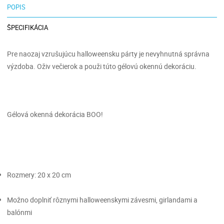
POPIS
ŠPECIFIKÁCIA
Pre naozaj vzrušujúcu halloweensku párty je nevyhnutná správna
výzdoba. Oživ večierok a použi túto gélovú okennú dekoráciu.
Gélová okenná dekorácia BOO!
Rozmery: 20 x 20 cm
Možno doplniť rôznymi halloweenskymi závesmi, girlandami a
balónmi