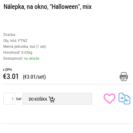
Nálepka, na okno, "Halloween", mix
Značka: .
Obj. kód:
PTNZ
Merná jednotka: bal (1 set)
Hmotnosť: 0.05kg
Dostupnosť:
na sklade
s DPH
€3.01
(€3.01/set)
bal
DO KOŠÍKA