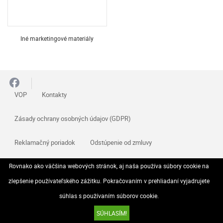
Iné marketingové materiály
VOP
Kontakty
Zásady ochrany osobných údajov (GDPR)
Reklamačný poriadok
Odstúpenie od zmluvy
Rovnako ako väčšina webových stránok, aj naša používa súbory cookie na
© 2026 Všetky práva vyhradené..
zlepšenie používateľského zážitku. Pokračovaním v prehliadaní vyjadrujete
súhlas s používaním súborov cookie.
SÚHLASÍM!