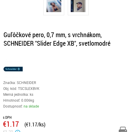
Guľôčkové pero, 0,7 mm, s vrchnákom,
SCHNEIDER "Slider Edge XB", svetlomodré
Značka: SCHNEIDER
Obj. kód:
TSCSLEXBVK
Merná jednotka: ks
Hmotnosť: 0.006kg
Dostupnosť:
na sklade
s DPH
€1.17
(€1.17/ks)
€1.21