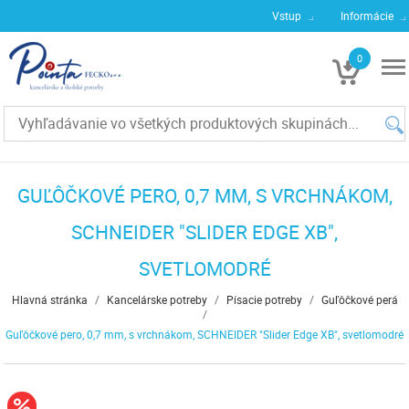
Vstup
Informácie
0
€0
GUĽÔČKOVÉ PERO, 0,7 MM, S VRCHNÁKOM,
SCHNEIDER "SLIDER EDGE XB",
SVETLOMODRÉ
Hlavná stránka
/
Kancelárske potreby
/
Písacie potreby
/
Guľôčkové perá
/
Guľôčkové pero, 0,7 mm, s vrchnákom, SCHNEIDER "Slider Edge XB", svetlomodré