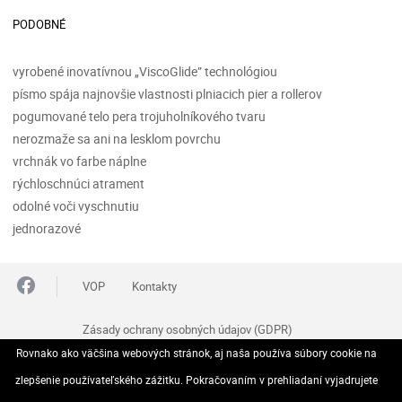
PODOBNÉ
vyrobené inovatívnou „ViscoGlide” technológiou
písmo spája najnovšie vlastnosti plniacich pier a rollerov
pogumované telo pera trojuholníkového tvaru
nerozmaže sa ani na lesklom povrchu
vrchnák vo farbe náplne
rýchloschnúci atrament
odolné voči vyschnutiu
jednorazové
VOP
Kontakty
Zásady ochrany osobných údajov (GDPR)
Rovnako ako väčšina webových stránok, aj naša používa súbory cookie na
Reklamačný poriadok
Odstúpenie od zmluvy
zlepšenie používateľského zážitku. Pokračovaním v prehliadaní vyjadrujete