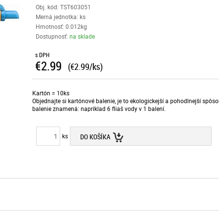
Obj. kód:
TST603051
Merná jednotka: ks
Hmotnosť: 0.012kg
Dostupnosť:
na sklade
s DPH
€2.99
(€2.99/ks)
Kartón = 10ks
Objednajte si kartónové balenie, je to ekologickejší a pohodlnejší spô
balenie znamená: napríklad 6 fliaš vody v 1 balení.
ks
DO KOŠÍKA