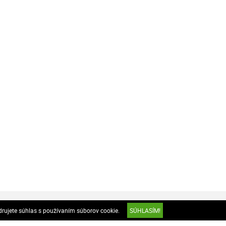
drujete súhlas s používaním súborov cookie.
SÚHLASÍM!