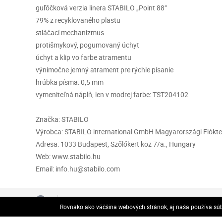
guľôčková verzia linera STABILO „Point 88”
79% z recyklovaného plastu
stláčací mechanizmus
protišmykový, pogumovaný úchyt
úchyt a klip vo farbe atramentu
výnimočne jemný atrament pre rýchle písanie
hrúbka písma: 0,5 mm
vymeniteľná náplň, len v modrej farbe: TST204102
Značka: STABILO
Výrobca: STABILO international GmbH Magyarországi Fiókte
Adresa: 1033 Budapest, Szőlőkert köz 7/a., Hungary
Web: www.stabilo.hu
Email: info.hu@stabilo.com
VOP
Kontakty
Zásady ochrany osobných úd
Rovnako ako väčšina webových stránok, aj naša používa súbo