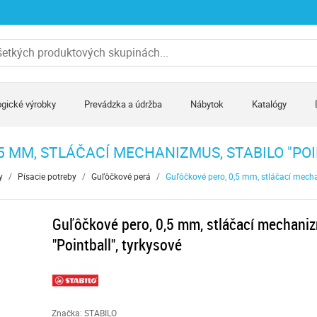
gické výrobky
Prevádzka a údržba
Nábytok
Katalógy
5 MM, STLÁČACÍ MECHANIZMUS, STABILO "PO
y
/
Písacie potreby
/
Guľôčkové perá
/
Guľôčkové pero, 0,5 mm, stláčací mecha
Guľôčkové pero, 0,5 mm, stláčací mechani
"Pointball", tyrkysové
Značka: STABILO