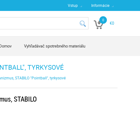
Vstup
Informácie
0
€0
Domov
Vyhľadávač spotrebného materiálu
INTBALL", TYRKYSOVÉ
nizmus, STABILO "Pointball", tyrkysové
zmus, STABILO