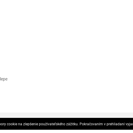
lepe
ajov (GDPR)
Reklamačný poriadok
Odstúpenie od zmluvy
ry cookie na zlepšenie používateľského zážitku. Pokračovaním v prehliadaní vyja