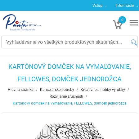
Vstup
Informácie
0
€0
KARTÓNOVÝ DOMČEK NA VYMAĽOVANIE,
FELLOWES, DOMČEK JEDNOROŽCA
Hlavná stránka
/
Kancelárske potreby
/
Kreatívne a hobby výrobky
/
Rozvíjanie zručností
/
Kartónový domček na vymaľovanie, FELLOWES, domček jednorožca