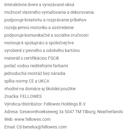
interaktívne dvere a vyrezávané okná
možnosť vlastného vymaľovania a dekorovania
podporuje kreativitu a rozprávanie príbehov
rozvíja jemnú motoriku a sústredenie
podporuje komunikačné a sociálne zručnosti
motivuje k spolupráci a spoločnej hre
vyrobené z pevného a odolného kartónu
materiál s certifikáciou FSC®
potlač vodou riediteľnými farbami
jednoduchá montáž bez náradia
spĺňa normy CE a UKCA
vhodné na domáce aj školské použitie
Značka: FELLOWES
Výrobca/distribútor: Fellowes Holdings B.V.
Adresa: Gesworehoekseweg 3a 5047 TM Tilburg, Neatherlands
Web: www.fellowes.com
Email: CS-benelux@fellowes.com